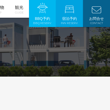
物
観光
P
GUIDE
BBQ予約
宿泊予約
お問合せ
BBQ RESERV.
INN RESERV.
CONTACT