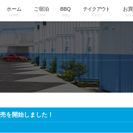
ホーム
ご宿泊
BBQ
テイクアウト
お買
HOME
STAY
BBQ
TO GO
SHO
売を開始しました！